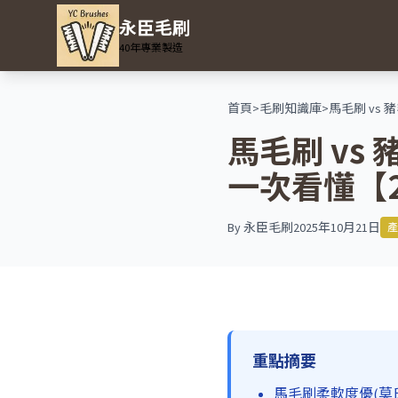
永臣毛刷
40年專業製造
首頁
>
毛刷知識庫
>
馬毛刷 vs
馬毛刷 v
一次看懂【2
By
永臣毛刷
2025年10月21日
產
重點摘要
馬毛刷柔軟度優(莫