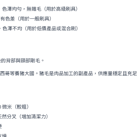
m，色澤均勻，無雜毛（用於高級刷具）
，略有色差（用於一般刷具）
m，色澤不均（用於低價產品或混合刷）
後的背部與頸部剛毛。
西哥等養豬大國。豬毛是肉品加工的副產品，供應量穩定且充足
50 微米（較粗）
天然分叉（增加清潔力）
硬
乾燥