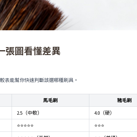
一張圖看懂差異
較表能幫你快速判斷該選哪種刷具。
馬毛刷
豬毛刷
2.5（中軟）
4.0（硬）
⭐⭐⭐⭐⭐
⭐⭐⭐