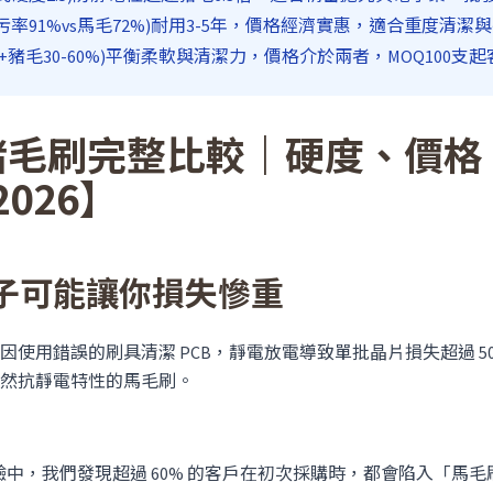
率91%vs馬毛72%)耐用3-5年，價格經濟實惠，適合重度清潔
0%+豬毛30-60%)平衡柔軟與清潔力，價格介於兩者，MOQ100支
s 豬毛刷完整比較｜硬度、價
026】
子可能讓你損失慘重
使用錯誤的刷具清潔 PCB，靜電放電導致單批晶片損失超過 5
然抗靜電特性的馬毛刷。
經驗中，我們發現超過 60% 的客戶在初次採購時，都會陷入「馬毛刷