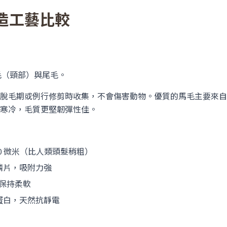
造工藝比較
毛（頸部）與尾毛。
脫毛期或例行修剪時收集，不會傷害動物。優質的馬毛主要來自
寒冷，毛質更堅韌彈性佳。
00 微米（比人類頭髮稍粗）
鱗片，吸附力強
，保持柔軟
蛋白，天然抗靜電