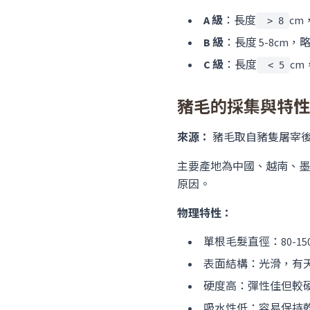
A 級
：長度
c
> 8
B 級
：長度 5-8cm
C 級
：長度
c
< 5
豬毛的採集與特性
來源：
豬毛取自豬隻屠宰
主要產地為中國、越南、墨
原因。
物理特性：
單根毛髮直徑：80-1
表面結構：光滑，有
硬度高：彈性佳但較
吸水性低：容易保持