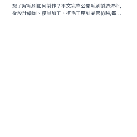
想了解毛刷如何製作？本文完整公開毛刷製造流程,
從設計繪圖、模具加工、植毛工序到品管檢驗,每個
步驟詳細解析。永臣毛刷40年製造經驗,透明展示專
業技術與品質控管標準。立即了解工業毛刷的生產秘
密。