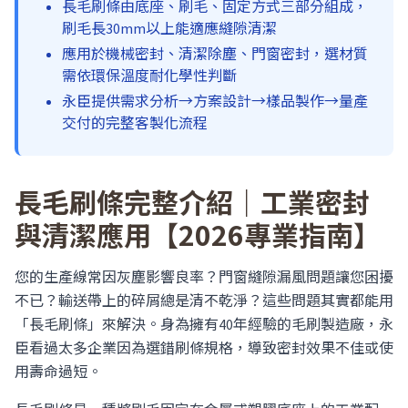
長毛刷條由底座、刷毛、固定方式三部分組成，
刷毛長30mm以上能適應縫隙清潔
應用於機械密封、清潔除塵、門窗密封，選材質
需依環保溫度耐化學性判斷
永臣提供需求分析→方案設計→樣品製作→量產
交付的完整客製化流程
長毛刷條完整介紹｜工業密封
與清潔應用【2026專業指南】
您的生產線常因灰塵影響良率？門窗縫隙漏風問題讓您困擾
不已？輸送帶上的碎屑總是清不乾淨？這些問題其實都能用
「長毛刷條」來解決。身為擁有40年經驗的毛刷製造廠，永
臣看過太多企業因為選錯刷條規格，導致密封效果不佳或使
用壽命過短。