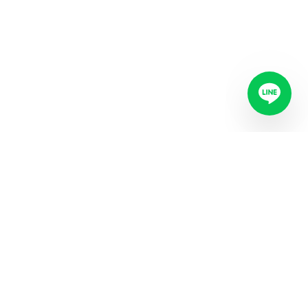
永臣毛刷
40年專業毛刷製造
專注品質，用心製造。從客製化設計到量產交付，永臣毛刷是您最
信賴的毛刷製造夥伴。