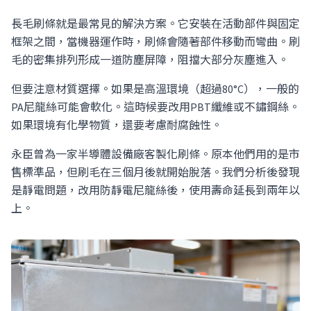
長毛刷條就是最常見的解決方案。它安裝在活動部件與固定
框架之間，當機器運作時，刷條會隨著部件移動而彎曲。刷
毛的密集排列形成一道防塵屏障，阻擋大部分灰塵進入。
但要注意材質選擇。如果是高溫環境（超過80°C），一般的
PA尼龍絲可能會軟化。這時候要改用PBT纖維或不鏽鋼絲。
如果環境有化學物質，還要考慮耐腐蝕性。
永臣曾為一家半導體設備廠客製化刷條。原本他們用的是市
售標準品，但刷毛在三個月後就開始脫落。我們分析後發現
是靜電問題，改用防靜電尼龍絲後，使用壽命延長到兩年以
上。